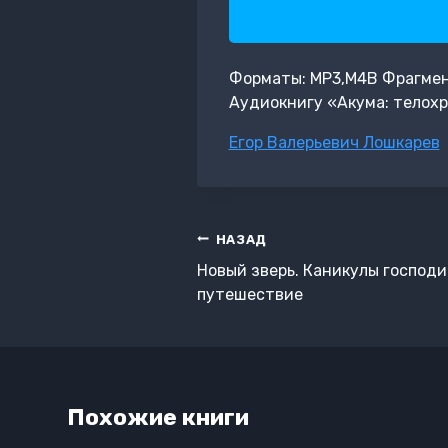
Форматы: MP3,M4B Фрагмент:
Аудиокнигу «Акума: телохр
Метки
Егор Валерьевич Лошкарев
записи:
Навигация
НАЗАД
по
Новый зверь. Каникулы господ
записям
путешествие
Похожие книги