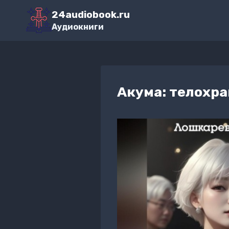
Перейти
24audiobook.ru
к
Аудиокниги
содержимому
Акума: телохр