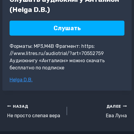
(Helga D.B.)
Слушать
Форматы: MP3,M4B Фрагмент: https:
//www.litres.ru/audiotrial/?art=70552759
Аудиокнигу «Анталион» можно скачать
бесплатно по подписке
Метки
Helga D.B.
записи:
Навигация
НАЗАД
ДАЛЕЕ
по
Не просто слепая вера
Ева Луна
записям