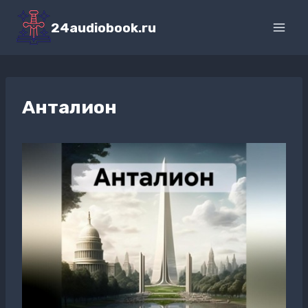
Перейти
к
24audiobook.ru
содержимому
Анталион