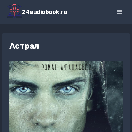
Перейти
к
24audiobook.ru
содержимому
Астрал