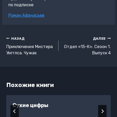
по подписке
Метки
Роман Афанасьев
записи:
Навигация
НАЗАД
ДАЛЕЕ
по
Приключения Мистера
Отдел «15-К». Сезон 1.
записям
Уигглса. Чужак
Выпуск 4
Похожие книги
Сухие цифры