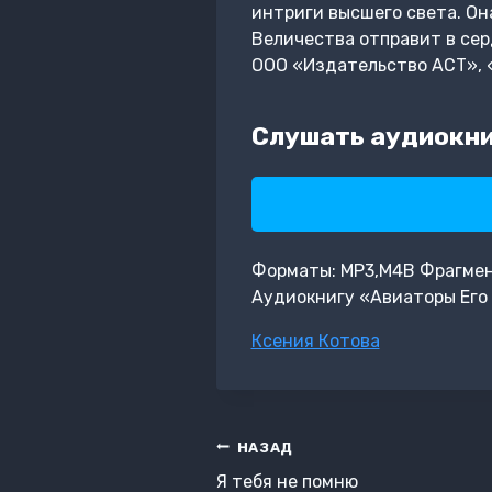
интриги высшего света. Он
Величества отправит в сер
ООО «Издательство АСТ», 
Слушать аудиокни
Форматы: MP3,M4B Фрагмент:
Аудиокнигу «Авиаторы Его 
Метки
Ксения Котова
записи:
Навигация
НАЗАД
по
Я тебя не помню