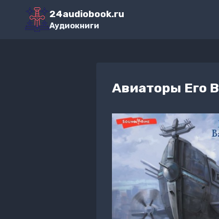
Перейти
24audiobook.ru
к
Аудиокниги
содержимому
Авиаторы Его 