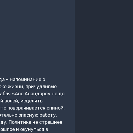
да – напоминание о
оже жизни, причудливые
абля «Аве Асандаро» не до
ой волей, исцелять
сто поворачивается спиной,
ртельно опасную работу.
оду. Политика не страшнее
ошлое и окунуться в