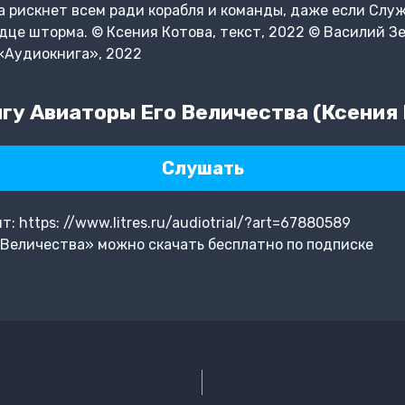
а рискнет всем ради корабля и команды, даже если Слу
дце шторма. © Ксения Котова, текст, 2022 © Василий Зе
«Аудиокнига», 2022
гу Авиаторы Его Величества (Ксения 
Слушать
 https: //www.litres.ru/audiotrial/?art=67880589
Величества» можно скачать бесплатно по подписке