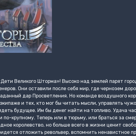
«Дети Великого Шторма»! Высоко над землей парят горо
еров. Они оставили после себя мир, где чернозем дор
гаданный дар Просветления. Но команде воздушного кор
экипаже и тех, кто мог бы читать мысли, управлять чуж
деть будущее. Им бы денег найти на топливо. Удача ча
и по-крупному. Теперь или в тюрьму, или браться за сме
дное королевство, но больше всего в жизни ценит своб
придется отложить револьвер, вспомнить ненавистное пр