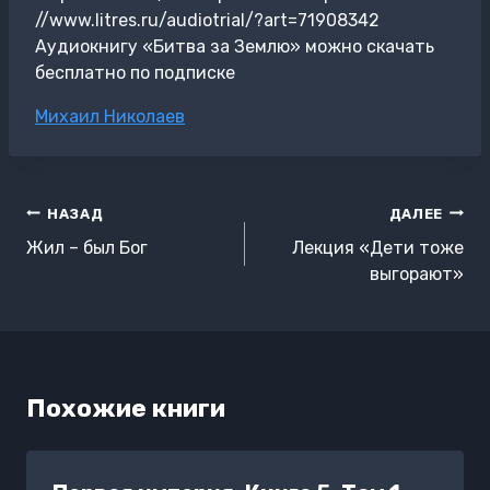
//www.litres.ru/audiotrial/?art=71908342
Аудиокнигу «Битва за Землю» можно скачать
бесплатно по подписке
Метки
Михаил Николаев
записи:
Навигация
НАЗАД
ДАЛЕЕ
по
Жил – был Бог
Лекция «Дети тоже
записям
выгорают»
Похожие книги