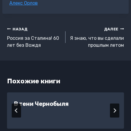
Метки
Алекс Орлов
записи:
Навигация
НАЗАД
ДАЛЕЕ
по
Россия за Сталина! 60
Я знаю, что вы сделали
записям
лет без Вождя
прошлым летом
Похожие книги
В тени Чернобыля