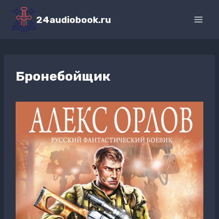
Перейти
к
24audiobook.ru
содержимому
Бронебойщик