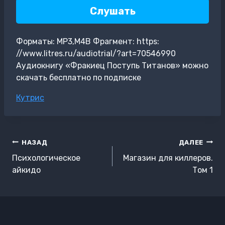
Слушать
Форматы: MP3,M4B Фрагмент: https:
//www.litres.ru/audiotrial/?art=70546990
Аудиокнигу «Фракиец Поступь Титанов» можно
скачать бесплатно по подписке
Метки
Кутрис
записи:
Навигация
НАЗАД
ДАЛЕЕ
по
Психологическое
Магазин для киллеров.
записям
айкидо
Том 1