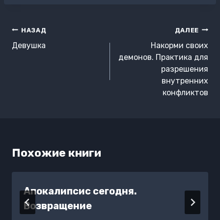
Навигация
НАЗАД
ДАЛЕЕ
по
Девушка
Накорми своих
записям
демонов. Практика для
разрешения
внутренних
конфликтов
Похожие книги
Апокалипсис сегодня.
Возвращение