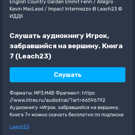
English Country Garden Emmit Fenn / Allégro
Kevin MacLeod / Impact Intermezzo © Leach23 ©
ИДДК
Слушать аудиокнигу Игрок,
забравшийся на вершину. Книга
7 (Leach23)
Слушать
Форматы: MP3,M4B Фрагмент: https:
//www.litres.ru/audiotrial/?art=66596792
Аудиокнигу «Игрок, забравшийся на вершину.
Книга 7» можно скачать бесплатно по подписке
Метки
Leach23
записи: