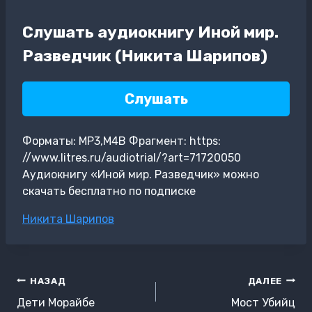
Слушать аудиокнигу Иной мир.
Разведчик (Никита Шарипов)
Слушать
Форматы: MP3,M4B Фрагмент: https:
//www.litres.ru/audiotrial/?art=71720050
Аудиокнигу «Иной мир. Разведчик» можно
скачать бесплатно по подписке
Метки
Никита Шарипов
записи:
Навигация
НАЗАД
ДАЛЕЕ
по
Дети Морайбе
Мост Убийц