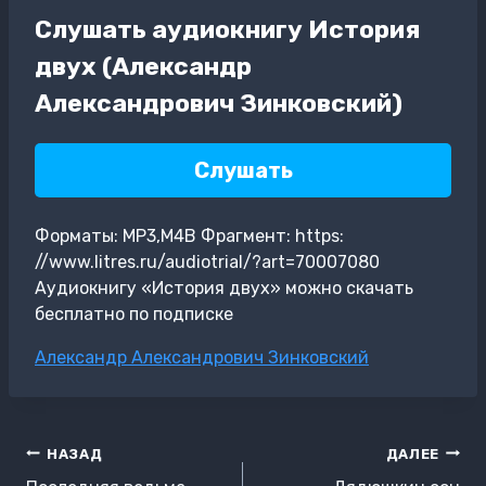
Слушать аудиокнигу История
двух (Александр
Александрович Зинковский)
Слушать
Форматы: MP3,M4B Фрагмент: https:
//www.litres.ru/audiotrial/?art=70007080
Аудиокнигу «История двух» можно скачать
бесплатно по подписке
Метки
Александр Александрович Зинковский
записи:
Навигация
НАЗАД
ДАЛЕЕ