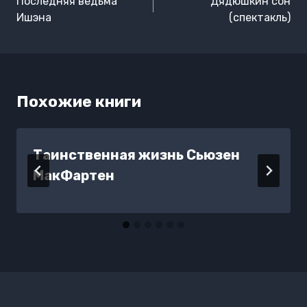
по
Последняя ведьма
Дядюшкин сон
записям
Ишэна
(спектакль)
Похожие книги
Таинственная жизнь Сьюзен
МакФартен