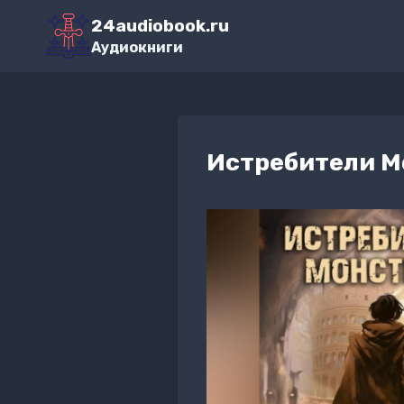
Перейти
24audiobook.ru
к
Аудиокниги
содержимому
Истребители М