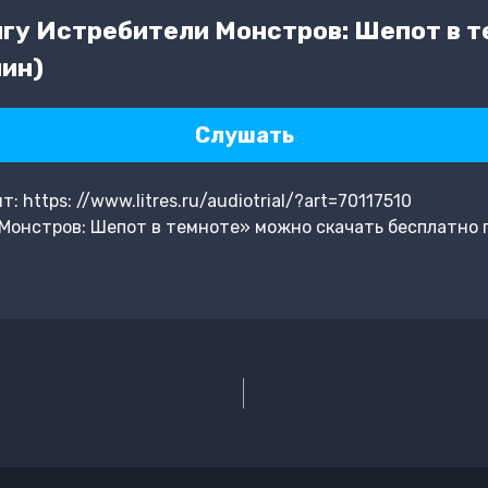
гу Истребители Монстров: Шепот в т
ин)
Слушать
https: //www.litres.ru/audiotrial/?art=70117510
Монстров: Шепот в темноте» можно скачать бесплатно 