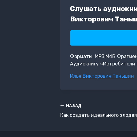
Слушать аудиокни
Викторович Таньш
Форматы: MP3,M4B Фрагмент: 
Аудиокнигу «Истребители 
Метки
Илья Викторович Таньшин
записи:
Навигация
НАЗАД
по
Как создать идеального злодея
записям