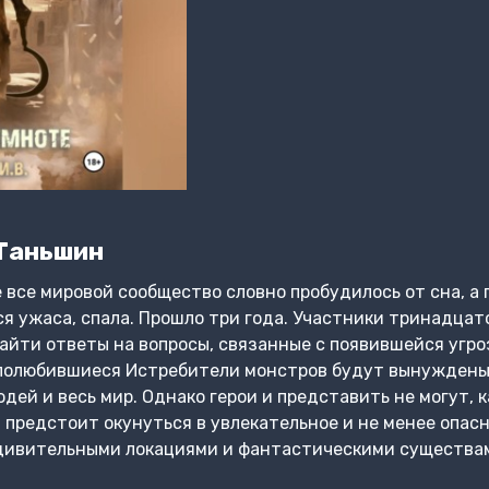
Таньшин
все мировой сообщество словно пробудилось от сна, а п
я ужаса, спала. Прошло три года. Участники тринадцат
айти ответы на вопросы, связанные с появившейся угр
 полюбившиеся Истребители монстров будут вынуждены 
ей и весь мир. Однако герои и представить не могут, к
м предстоит окунуться в увлекательное и не менее опас
дивительными локациями и фантастическими существа