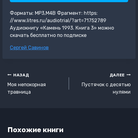
Форматы: MP3,M4B Фрагмент: https:
//www.litres.ru/audiotrial/?art=71752789
Аудиокнигу «Камень 1993. Книга 3» можно
скачать бесплатно по подписке
Метки
Сергей Савинов
записи:
Навигация
НАЗАД
ДАЛЕЕ
по
Моя непокорная
Пустячок с десятью
записям
травница
нулями
Похожие книги