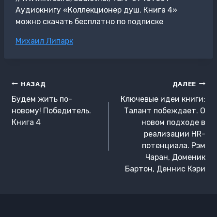
Аудиокнигу «Коллекционер душ. Книга 4»
можно скачать бесплатно по подписке
Метки
Михаил Липарк
записи:
Навигация
НАЗАД
ДАЛЕЕ
по
Будем жить по-
Ключевые идеи книги:
записям
новому! Победитель.
Талант побеждает. О
Книга 4
новом подходе в
реализации НR-
потенциала. Рэм
Чаран, Доменик
Бартон, Деннис Кэри