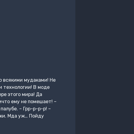
о всякими мудаками! Не
и технологии! В моде
ре этого мира! Да
ичто ему не помешает! –
алубе. – Грр-р-р-р! –
ки. Мда уж… Пойду