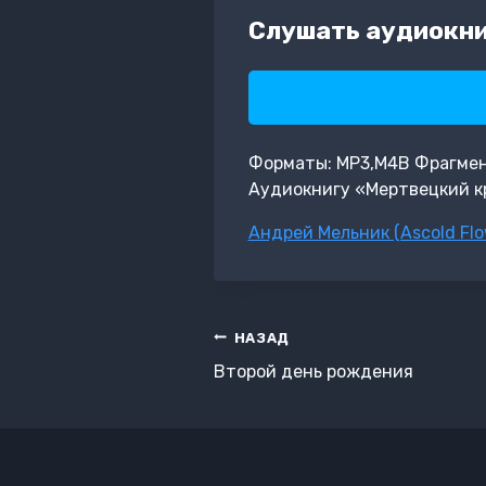
Слушать аудиокниг
Форматы: MP3,M4B Фрагмент:
Аудиокнигу «Мертвецкий к
Метки
Андрей Мельник (Ascold Flo
записи:
Навигация
НАЗАД
по
Второй день рождения
записям