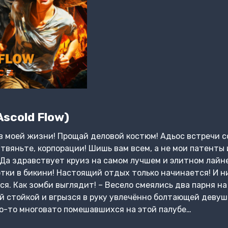
scold Flow)
в моей жизни! Прощай деловой костюм! Адьос встречи с
твяньте, корпорации! Шишь вам всем, а не мои патенты 
 Да здравствует круиз на самом лучшем и элитном лайне
тки в бикини! Настоящий отдых только начинается! И н
я. Как зомби выглядит! – Весело смеялись два парня на п
й стойкой и вгрызся в руку увлечённо болтающей девуш
о-то многовато помешавшихся на этой палубе…