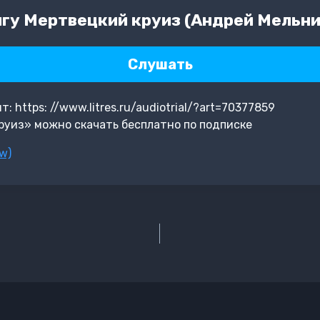
у Мертвецкий круиз (Андрей Мельник
Слушать
 https: //www.litres.ru/audiotrial/?art=70377859
руиз» можно скачать бесплатно по подписке
w)