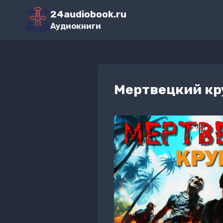
Перейти
24audiobook.ru
к
Аудиокниги
содержимому
Мертвецкий кр