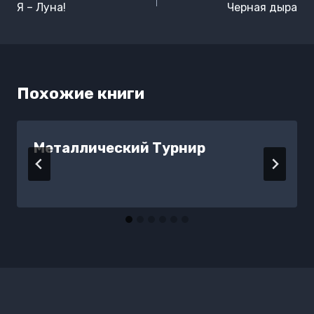
по
Я – Луна!
Черная дыра
записям
Похожие книги
Металлический Турнир