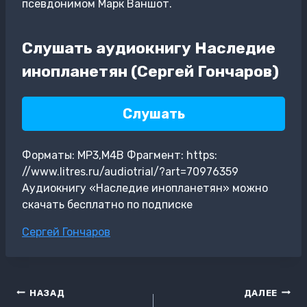
псевдонимом Марк Ваншот.
Слушать аудиокнигу Наследие
инопланетян (Сергей Гончаров)
Слушать
Форматы: MP3,M4B Фрагмент: https:
//www.litres.ru/audiotrial/?art=70976359
Аудиокнигу «Наследие инопланетян» можно
скачать бесплатно по подписке
Метки
Сергей Гончаров
записи:
Навигация
НАЗАД
ДАЛЕЕ