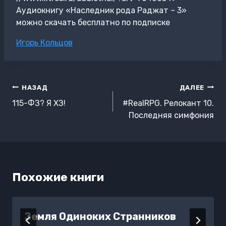
Аудиокнигу «Наследник рода Раджат – 3»
можно скачать бесплатно по подписке
Метки
Игорь Кольцов
записи:
Навигация
НАЗАД
ДАЛЕЕ
по
115-ФЗ? Я ХЗ!
#RealRPG. Релокант 10.
записям
Последняя симфония
Похожие книги
Земля Одиноких Странников