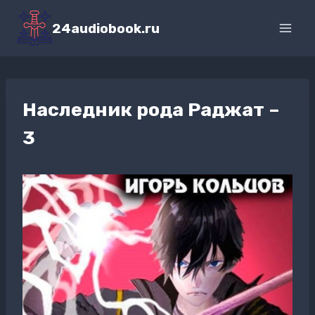
Перейти
к
24audiobook.ru
содержимому
Наследник рода Раджат –
3