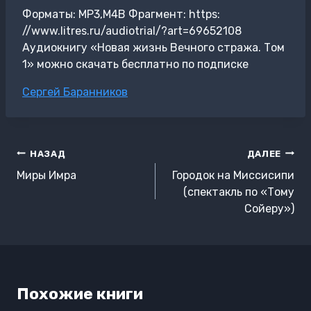
Форматы: MP3,M4B Фрагмент: https:
//www.litres.ru/audiotrial/?art=69652108
Аудиокнигу «Новая жизнь Вечного стража. Том
1» можно скачать бесплатно по подписке
Метки
Сергей Баранников
записи:
Навигация
НАЗАД
ДАЛЕЕ
по
Миры Имра
Городок на Миссисипи
записям
(спектакль по «Тому
Сойеру»)
Похожие книги