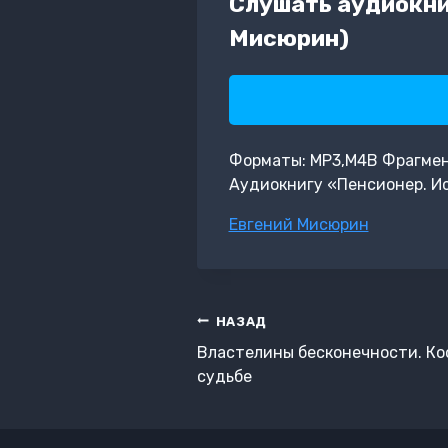
Слушать аудиокни
Мисюрин)
Форматы: MP3,M4B Фрагмент:
Аудиокнигу «Пенсионер. Ис
Метки
Евгений Мисюрин
записи:
Навигация
НАЗАД
по
Властелины бесконечности. Ко
записям
судьбе