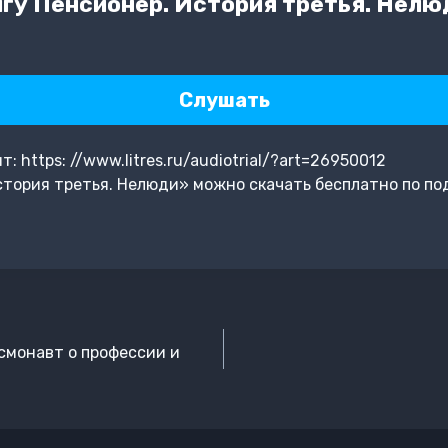
гу Пенсионер. История третья. Нелю
Слушать
 https: //www.litres.ru/audiotrial/?art=26950012
тория третья. Нелюди» можно скачать бесплатно по по
смонавт о профессии и