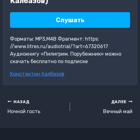
Калбазов)
Слушать
Форматы: MP3,M4B Фрагмент: https:
//www.litres.ru/audiotrial/?art=67320617
Аудиокнигу «Пилигрим. Порубежник» можно
скачать бесплатно по подписке
Метки
Константин Калбазов
записи:
Навигация
НАЗАД
ДАЛЕЕ
по
Ночной гость
Вечный май
записям