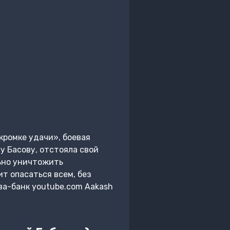
кромке удачи», боевая
у Басову, отстояла свой
льно уничтожить
ит опасаться всем, без
 ва-банк youtube.com Aakash