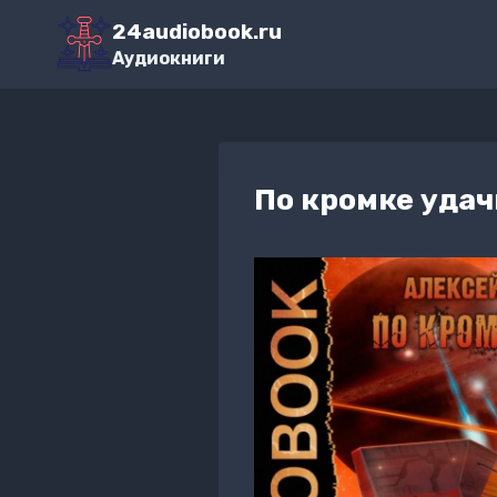
Перейти
24audiobook.ru
к
Аудиокниги
содержимому
По кромке удач