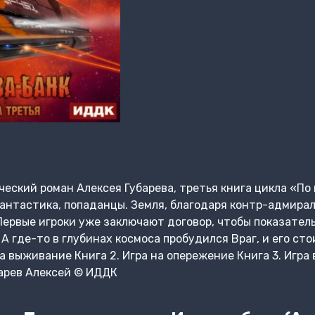
еский роман Алексея Губарева, третья книга цикла «По 
антастика, попаданцы. Земля, благодаря контр-адмирал
Первые игроки уже заключают договор, чтобы показате
 где-то в глубинах космоса пробудился Враг, и его сто
на выживание Книга 2. Игра на опережение Книга 3. Игра
убарев Алексей © ИДДК