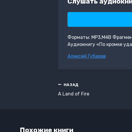
Слушать аудиокниг
Форматы: MP3,M4B Фрагмент:
Аудиокнигу «По кромке уда
Метки
Алексей Губарев
записи:
Навигация
НАЗАД
по
A Land of Fire
записям
Похожие книги