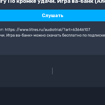
у По кромке удачи. Игра ва-банк (Ал
Слушать
 https: //www.litres.ru/audiotrial/?art=63646107
чи. Игра ва-банк» можно скачать бесплатно по подписке