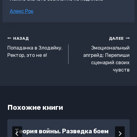
Метки
Алекс Рок
записи:
Навигация
НАЗАД
ДАЛЕЕ
по
Попаданка в Злодейку.
Эмоциональный
записям
Ректор, это не я!
апгрейд: Перепиши
сценарий своих
чувств
Похожие книги
Теория войны. Разведка боем