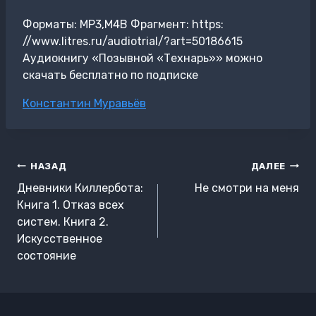
Форматы: MP3,M4B Фрагмент: https:
//www.litres.ru/audiotrial/?art=50186615
Аудиокнигу «Позывной «Технарь»» можно
скачать бесплатно по подписке
Метки
Константин Муравьёв
записи:
Навигация
НАЗАД
ДАЛЕЕ
по
Дневники Киллербота:
Не смотри на меня
записям
Книга 1. Отказ всех
систем. Книга 2.
Искусственное
состояние