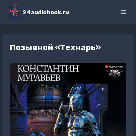
Перейти
к
24audiobook.ru
содержимому
Позывной «Технарь»