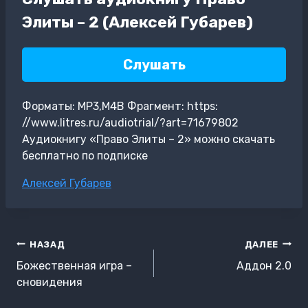
Элиты – 2 (Алексей Губарев)
Слушать
Форматы: MP3,M4B Фрагмент: https:
//www.litres.ru/audiotrial/?art=71679802
Аудиокнигу «Право Элиты – 2» можно скачать
бесплатно по подписке
Метки
Алексей Губарев
записи:
Навигация
НАЗАД
ДАЛЕЕ
по
Божественная игра –
Аддон 2.0
записям
сновидения