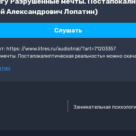
гу Разрушенные мечты. Постапокал
ей Александрович Лопатин)
Слушать
https: //www.litres.ru/audiotrial/?art=71203357
мечты. Постапокалиптическая реальность» можно скача
атин
Занимательная психологи