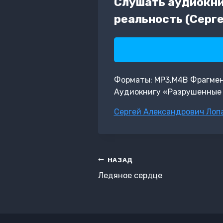
Слушать аудиокни
реальность (Серг
Форматы: MP3,M4B Фрагмент: 
Аудиокнигу «Разрушенные 
Метки
Сергей Александрович Лоп
записи:
Навигация
НАЗАД
по
Ледяное сердце
записям