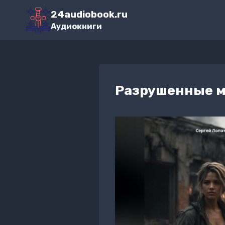
Перейти
24audiobook.ru
к
Аудиокниги
содержимому
Разрушенные м