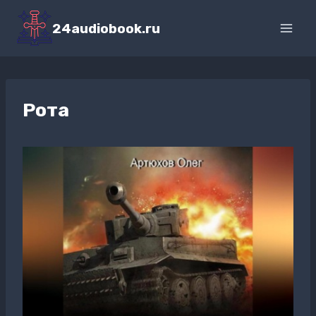
Перейти
к
24audiobook.ru
содержимому
Рота