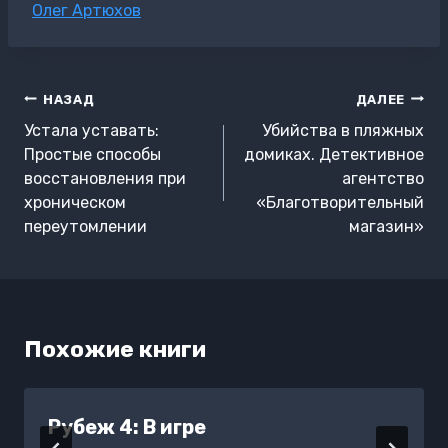
Метки
Олег Артюхов
записи:
Навигация
НАЗАД
ДАЛЕЕ
по
Устала уставать:
Убийства в пляжных
записям
Простые способы
домиках. Детективное
восстановления при
агентство
хроническом
«Благотворительный
переутомлении
магазин»
Похожие книги
Рубеж 4: В игре