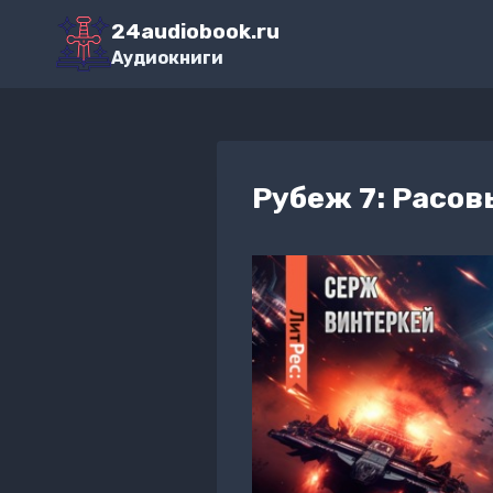
Перейти
24audiobook.ru
к
Аудиокниги
содержимому
Рубеж 7: Расов