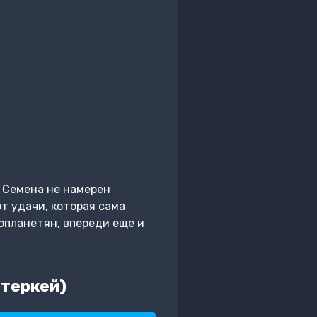
д Семена не намерен
от удачи, которая сама
опланетян, впереди еще и
нтеркей)