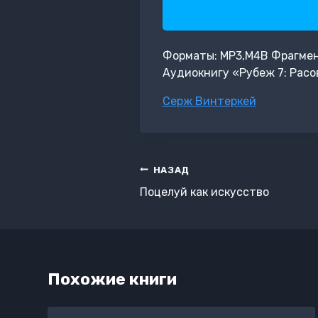
Форматы: MP3,M4B Фрагмент:
Аудиокнигу «Рубеж 7: Расо
Метки
Серж Винтеркей
записи:
Навигация
НАЗАД
по
Поцелуй как искусство
записям
Похожие книги