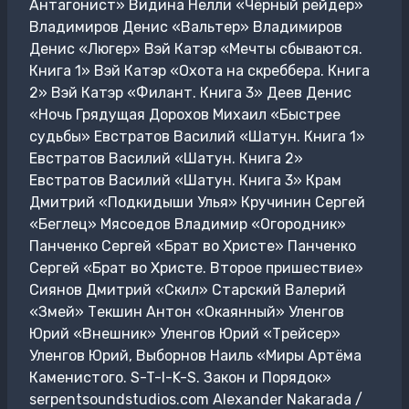
Антагонист» Видина Нелли «Чёрный рейдер»
Владимиров Денис «Вальтер» Владимиров
Денис «Люгер» Вэй Катэр «Мечты сбываются.
Книга 1» Вэй Катэр «Охота на скреббера. Книга
2» Вэй Катэр «Филант. Книга 3» Деев Денис
«Ночь Грядущая Дорохов Михаил «Быстрее
судьбы» Евстратов Василий «Шатун. Книга 1»
Евстратов Василий «Шатун. Книга 2»
Евстратов Василий «Шатун. Книга 3» Крам
Дмитрий «Подкидыши Улья» Кручинин Сергей
«Беглец» Мясоедов Владимир «Огородник»
Панченко Сергей «Брат во Христе» Панченко
Сергей «Брат во Христе. Второе пришествие»
Сиянов Дмитрий «Скил» Старский Валерий
«Змей» Текшин Антон «Окаянный» Уленгов
Юрий «Внешник» Уленгов Юрий «Трейсер»
Уленгов Юрий, Выборнов Наиль «Миры Артёма
Каменистого. S-T-I-K-S. Закон и Порядок»
serpentsoundstudios.com Alexander Nakarada /