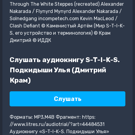
Through The White Steppes (recreated) Alexander
Nakarada / Flynyrd Mynyrd Alexander Nakarada /
Solnedgang incompetech.com Kevin MacLeod /
Clash Defiant © Каменистый Артём (Мир S-T-I-K-
S, его устройство и терминология) © Крам
Дмитрий © ИДДК
Слушать аудиокнигу S-T-I-K-S.
Подкидыши Улья (Дмитрий
Крам)
Слушать
Форматы: MP3,M4B Фрагмент: https:
//www.litres.ru/audiotrial/?art=44484531
Аудиокнигу «S-T-I-K-S. Подкидыши Улья»