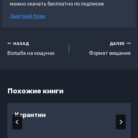
можно скачать бесплатно по подписке
Метки
Дмитрий Крам
записи:
Навигация
НАЗАД
ДАЛЕЕ
по
Волшба на кощунах
Формат вещания
записям
Похожие книги
Карантин