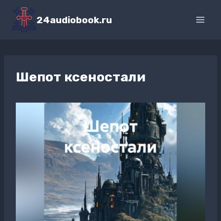
Перейти
к
24audiobook.ru
содержимому
Шепот ксеностали