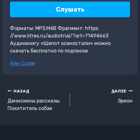
Слушать
Форматы: MP3,M4B Фрагмент: https:
//www.litres.ru/audiotrial/?art=71494663
Аудиокнигу «Шепот ксеностали» можно
скачать бесплатно по подписке
Метки
Alex Coder
записи:
Навигация
НАЗАД
ДАЛЕЕ
по
Денискины рассказы.
Эрион
записям
Похититель собак