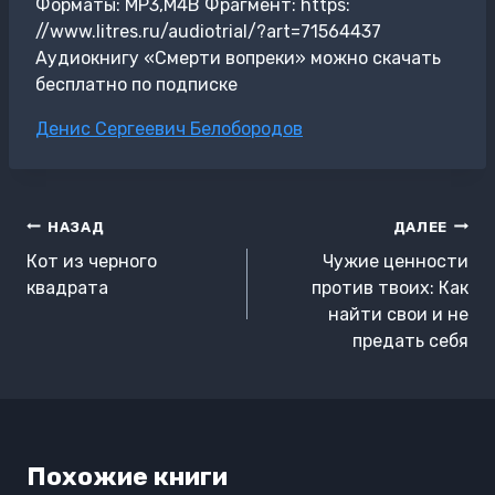
Форматы: MP3,M4B Фрагмент: https:
//www.litres.ru/audiotrial/?art=71564437
Аудиокнигу «Смерти вопреки» можно скачать
бесплатно по подписке
Метки
Денис Сергеевич Белобородов
записи:
Навигация
НАЗАД
ДАЛЕЕ
по
Кот из черного
Чужие ценности
записям
квадрата
против твоих: Как
найти свои и не
предать себя
Похожие книги