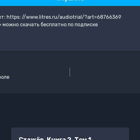
 https: //www.litres.ru/audiotrial/?art=68766369
 можно скачать бесплатно по подписке
воле
Стажёр. Книга 2. Том 1