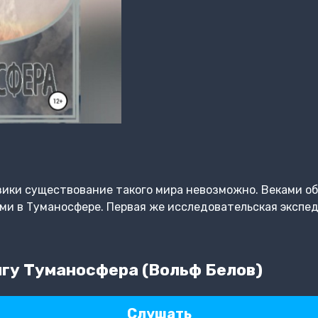
зики существование такого мира невозможно. Веками о
и в Туманосфере. Первая же исследовательская экспеди
гу Туманосфера (Вольф Белов)
Слушать