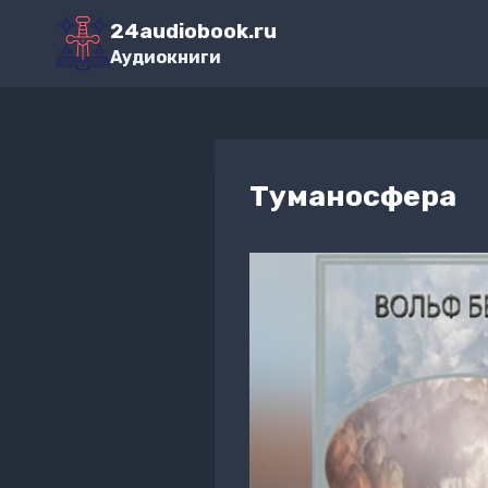
Перейти
24audiobook.ru
к
Аудиокниги
содержимому
Туманосфера