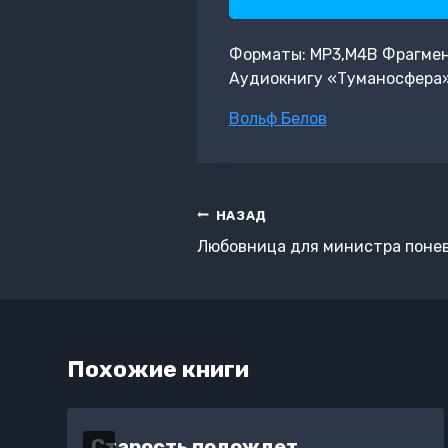
Форматы: MP3,M4B Фрагмент:
Аудиокнигу «Туманосфера»
Метки
Вольф Белов
записи:
Навигация
НАЗАД
по
Любовница для министра поне
записям
Похожие книги
Старость подождет