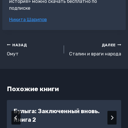
история» можно скачать бесплатно по
подписке
Метки
Никита Шарипов
записи:
Навигация
НАЗАД
ДАЛЕЕ
по
Омут
Сталин и враги народа
записям
Похожие книги
Булыга: Заключенный вновь.
Книга 2