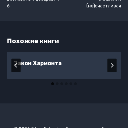
записям
6
(не)счастливая
Похожие книги
Закон Хармонта