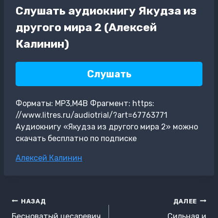
Слушать аудиокнигу Якудза из
другого мира 2 (Алексей
Калинин)
Слушать
Форматы: MP3,M4B Фрагмент: https:
//www.litres.ru/audiotrial/?art=67763771
Аудиокнигу «Якудза из другого мира 2» можно
скачать бесплатно по подписке
Метки
Алексей Калинин
записи:
Навигация
НАЗАД
ДАЛЕЕ
по
Бесноватый цесаревич
Сильная и