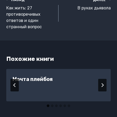
Навигация
по
Как жить: 27
В руках дьявола
записям
противоречивых
ответов и один
странный вопрос
Похожие книги
Мечта плейбоя