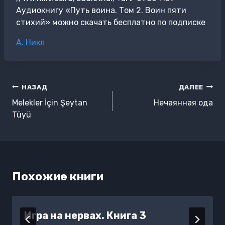
Аудиокнигу «Путь воина. Том 2. Воин пяти
стихий» можно скачать бесплатно по подписке
Метки
А. Никл
записи:
Навигация
НАЗАД
ДАЛЕЕ
по
Melekler İçin Şeytan
Нечаянная ода
записям
Tüyü
Похожие книги
Игра на нервах. Книга 3