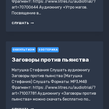
Фрагмент: https: //www.litres.ru/audiotrial/?
art=70700644 Аудиокнигу «Утро магов.
Посвящение в…
УТРО
СЛУШАТЬ
МАГОВ.
ПОСВЯЩЕНИЕ
В
ФАНТАСТИЧЕСКИЙ
РЕАЛИЗМ
ОККУЛЬТИЗМ
ЭЗОТЕРИКА
Заговоры против пьянства
Матушка Стефания Слушать аудиокнигу
Заговоры против пьянства (Матушка
Стефания) Слушать Форматы: MP3,M4B
Фрагмент: https: //www.litres.ru/audiotrial/?
art=71007781 Аудиокнигу «Заговоры против
пьянства» можно скачать бесплатно по…
ЗАГОВОРЫ