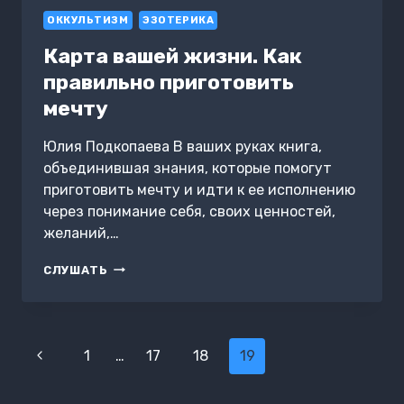
Я
ОККУЛЬТИЗМ
ЭЗОТЕРИКА
Карта вашей жизни. Как
правильно приготовить
мечту
Юлия Подкопаева В ваших руках книга,
объединившая знания, которые помогут
приготовить мечту и идти к ее исполнению
через понимание себя, своих ценностей,
желаний,…
КАРТА
СЛУШАТЬ
ВАШЕЙ
ЖИЗНИ.
КАК
ПРАВИЛЬНО
Навигация
ПРИГОТОВИТЬ
Предыдущая
1
…
17
18
19
МЕЧТУ
по
страница
страницам