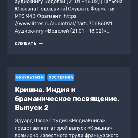
аудиокнигу Водолей (21.01 – 18.02) (Татьяна
Юрьевна Подошвина) Слушать Форматы:
MP3,M4B Фрагмент: https:
//www.litres.ru/audiotrial/?art=70686091
Аудиокнигу «Водолей (21.01 – 18.02)»…
ВОДОЛЕЙ
СЛУШАТЬ
(21.01
–
18.02)
ОККУЛЬТИЗМ
ЭЗОТЕРИКА
Кришна. Индия и
браманическое посвящение.
Выпуск 2
Эдуард Шюре Студия «МедиаКнига»
представляет второй выпуск «Кришна»
всемирно известного труда французского