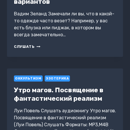
вариантов
Вадим Зеланд Замечали ли вы, что в какой-
то одежде часто везет? Например, у вас
есть блузка или пиджак, в котором вы
всегда замечательно…
ВАШ
СЛУШАТЬ
СТИЛЬ
В
АРХЕТИПАХ
ТАРО.
ТРАНСЕРФИНГ
ОККУЛЬТИЗМ
РЕАЛЬНОСТИ.
ЭЗОТЕРИКА
СТУПЕНЬ
Утро магов. Посвящение в
I:
ПРОСТРАНСТВО
фантастический реализм
ВАРИАНТОВ
Луи Повель Слушать аудиокнигу Утро магов.
Посвящение в фантастический реализм
(Луи Повель) Слушать Форматы: MP3,M4B