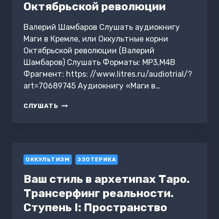
Октябрьской революции
Валерий Шамбаров Слушать аудиокнигу
Маги в Кремле, или Оккультные корни
Октябрьской революции (Валерий
Шамбаров) Слушать Форматы: MP3,M4B
Фрагмент: https: //www.litres.ru/audiotrial/?
art=70689745 Аудиокнигу «Маги в…
МАГИ
СЛУШАТЬ
В
КРЕМЛЕ,
ИЛИ
ОККУЛЬТНЫЕ
КОРНИ
ОККУЛЬТИЗМ
ОКТЯБРЬСКОЙ
ЭЗОТЕРИКА
РЕВОЛЮЦИИ
Ваш стиль в архетипах Таро.
Трансерфинг реальности.
Ступень I: Пространство