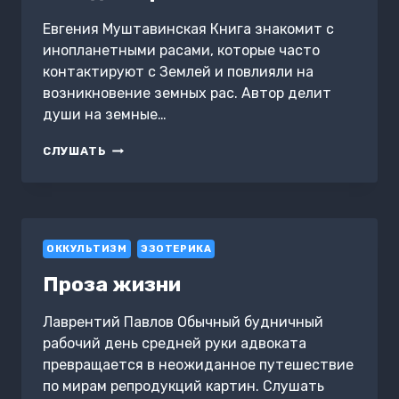
Евгения Муштавинская Книга знакомит с
инопланетными расами, которые часто
контактируют с Землей и повлияли на
возникновение земных рас. Автор делит
души на земные…
ЗВЕЗДНЫЕ
СЛУШАТЬ
НАЧАЛА.
КНИГА
О
ЗВЕЗДНЫХ
РАСАХ
ОККУЛЬТИЗМ
ЭЗОТЕРИКА
Проза жизни
Лаврентий Павлов Обычный будничный
рабочий день средней руки адвоката
превращается в неожиданное путешествие
по мирам репродукций картин. Слушать