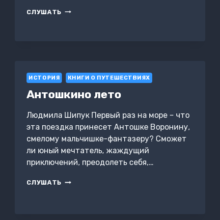
ЗЕМЛЯ
СЛУШАТЬ
ШОРОХОВ
ИСТОРИЯ
КНИГИ О ПУТЕШЕСТВИЯХ
Антошкино лето
Людмила Шипук Первый раз на море – что
эта поездка принесет Антошке Воронину,
смелому мальчишке-фантазеру? Сможет
ли юный мечтатель, жаждущий
приключений, преодолеть себя,…
АНТОШКИНО
СЛУШАТЬ
ЛЕТО