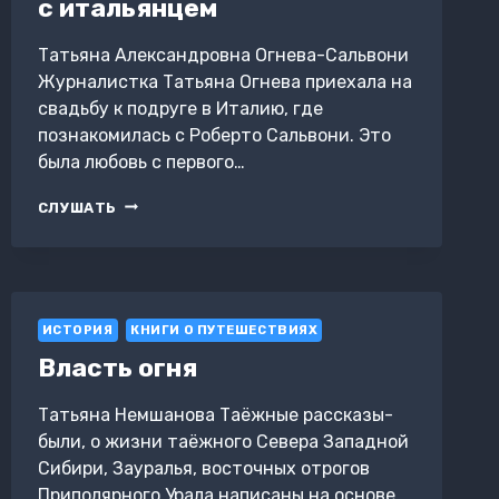
с итальянцем
Татьяна Александровна Огнева-Сальвони
Журналистка Татьяна Огнева приехала на
свадьбу к подруге в Италию, где
познакомилась с Роберто Сальвони. Это
была любовь с первого…
ИТАЛИЯ.
СЛУШАТЬ
МОРЕ
AMORE.
ВСЕ,
ЧТО
ВЫ
ИСТОРИЯ
ХОТЕЛИ
КНИГИ О ПУТЕШЕСТВИЯХ
ЗНАТЬ
Власть огня
О
БРАКЕ
Татьяна Немшанова Таёжные рассказы-
С
ИТАЛЬЯНЦЕМ
были, о жизни таёжного Севера Западной
Сибири, Зауралья, восточных отрогов
Приполярного Урала написаны на основе