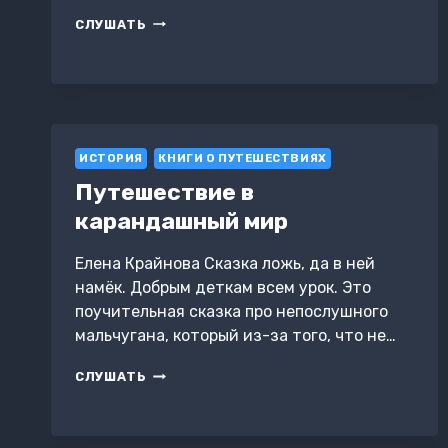
ИММИГРАНТ
СЛУШАТЬ
ИСТОРИЯ
КНИГИ О ПУТЕШЕСТВИЯХ
Путешествие в
карандашный мир
Елена Крайнова Сказка ложь, да в ней
намëк. Добрым деткам всем урок. Это
поучительная сказка про непослушного
мальчугана, который из-за того, что не…
ПУТЕШЕСТВИЕ
СЛУШАТЬ
В
КАРАНДАШНЫЙ
МИР