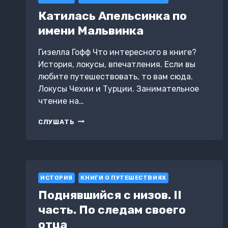
Катилась Апельсинка по
имени Мальвинка
Гизелла Гофф Что интересного в книге?
История, локусы, впечатления. Если вы
любите путешествовать, то вам сюда.
Локусы Чехии и Турции. Занимательное
чтение на…
КАТИЛАСЬ
СЛУШАТЬ
АПЕЛЬСИНКА
ПО
ИМЕНИ
МАЛЬВИНКА
ИСТОРИЯ
КНИГИ О ПУТЕШЕСТВИЯХ
Поднявшийся с низов. II
часть. По следам своего
отца