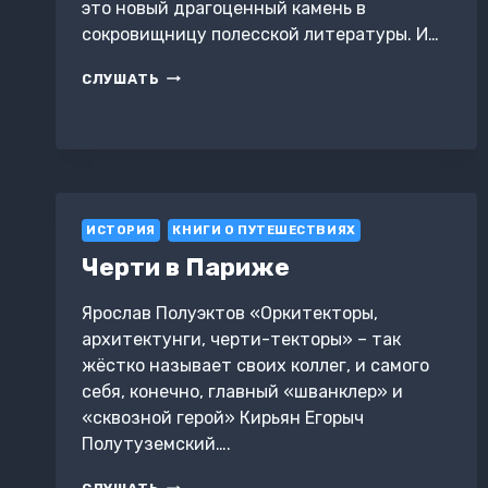
это новый драгоценный камень в
сокровищницу полесской литературы. И…
УТИНАЯ
СЛУШАТЬ
ОХОТА
ИСТОРИЯ
КНИГИ О ПУТЕШЕСТВИЯХ
Черти в Париже
Ярослав Полуэктов «Оркитекторы,
архитектунги, черти-текторы» – так
жёстко называет своих коллег, и самого
себя, конечно, главный «шванклер» и
«сквозной герой» Кирьян Егорыч
Полутуземский….
ЧЕРТИ