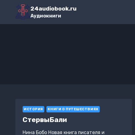
Перейти
24audiobook.ru
к
Аудиокниги
содержимому
ИСТОРИЯ
КНИГИ О ПУТЕШЕСТВИЯХ
CтервыБали
Нина Бобо Новая книга писателя и