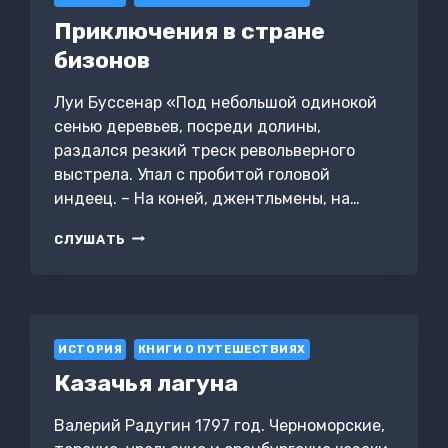
Приключения в стране
бизонов
Луи Буссенар «Под небольшой одинокой
сенью деревьев, посреди долины,
раздался резкий треск револьверного
выстрела. Упал с пробитой головой
индеец. – На коней, джентльмены, на…
ПРИКЛЮЧЕНИЯ
СЛУШАТЬ
В
СТРАНЕ
БИЗОНОВ
ИСТОРИЯ
КНИГИ О ПУТЕШЕСТВИЯХ
Казачья лагуна
Валерий Радугин 1797 год. Черноморские,