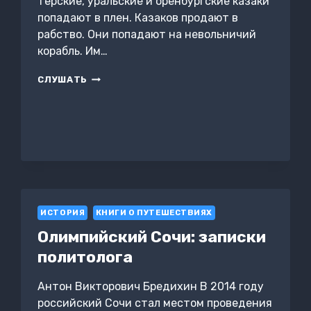
терские, уральские и оренбургские казаки
попадают в плен. Казаков продают в
рабство. Они попадают на невольничий
корабль. Им…
КАЗАЧЬЯ
СЛУШАТЬ
ЛАГУНА
ИСТОРИЯ
КНИГИ О ПУТЕШЕСТВИЯХ
Олимпийский Сочи: записки
политолога
Антон Викторович Бредихин В 2014 году
российский Сочи стал местом проведения