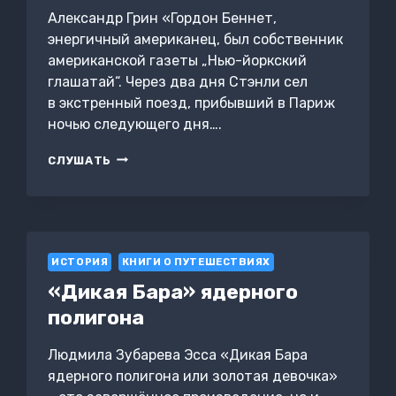
Александр Грин «Гордон Беннет,
энергичный американец, был собственник
американской газеты „Нью-йоркский
глашатай“. Через два дня Стэнли сел
в экстренный поезд, прибывший в Париж
ночью следующего дня….
СОКРОВИЩЕ
СЛУШАТЬ
АФРИКАНСКИХ
ГОР
ИСТОРИЯ
КНИГИ О ПУТЕШЕСТВИЯХ
«Дикая Бара» ядерного
полигона
Людмила Зубарева Эсса «Дикая Бара
ядерного полигона или золотая девочка»