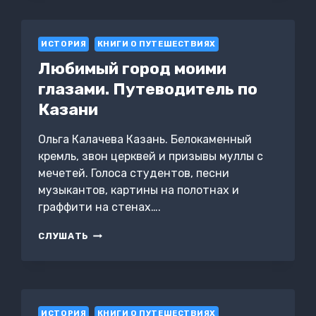
ИСТОРИЯ
КНИГИ О ПУТЕШЕСТВИЯХ
Любимый город моими
глазами. Путеводитель по
Казани
Ольга Калачева Казань. Белокаменный
кремль, звон церквей и призывы муллы с
мечетей. Голоса студентов, песни
музыкантов, картины на полотнах и
граффити на стенах….
ЛЮБИМЫЙ
СЛУШАТЬ
ГОРОД
МОИМИ
ГЛАЗАМИ.
ПУТЕВОДИТЕЛЬ
ПО
ИСТОРИЯ
КАЗАНИ
КНИГИ О ПУТЕШЕСТВИЯХ