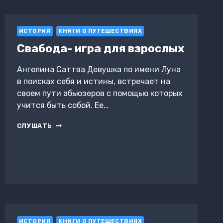
ХОДИТЬ
В
ПОХОДЫ
ИСТОРИЯ
КНИГИ О ПУТЕШЕСТВИЯХ
Свабода- игра для взрослых
Ангелина Саттва Девушка по имени Луна
в поисках себя и истины, встречает на
своем пути абьюзеров с помощью которых
учится быть собой. Ее…
СВАБОДА-
СЛУШАТЬ
ИГРА
ДЛЯ
ВЗРОСЛЫХ
ИСТОРИЯ
КНИГИ О ПУТЕШЕСТВИЯХ