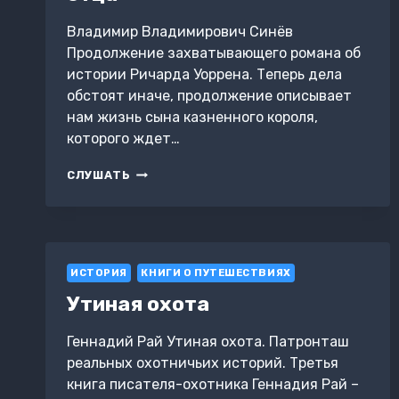
Владимир Владимирович Синёв
Продолжение захватывающего романа об
истории Ричарда Уоррена. Теперь дела
обстоят иначе, продолжение описывает
нам жизнь сына казненного короля,
которого ждет…
ПОДНЯВШИЙСЯ
СЛУШАТЬ
С
НИЗОВ.
II
ЧАСТЬ.
ПО
ИСТОРИЯ
СЛЕДАМ
КНИГИ О ПУТЕШЕСТВИЯХ
СВОЕГО
Утиная охота
ОТЦА
Геннадий Рай Утиная охота. Патронташ
реальных охотничьих историй. Третья
книга писателя-охотника Геннадия Рай –