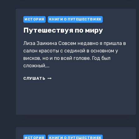
ИСТОРИЯ
КНИГИ О ПУТЕШЕСТВИЯХ
Путешествуя по миру
Лиза Заикина Совсем недавно я пришла в
салон красоты с сединой в основном у
висков, но и по всей голове. Год был
сложный,…
ПУТЕШЕСТВУЯ
СЛУШАТЬ
ПО
МИРУ
ИСТОРИЯ
КНИГИ О ПУТЕШЕСТВИЯХ