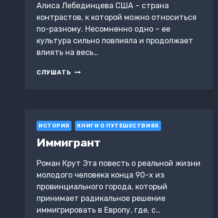
Алиса Лебединцева США – страна
контрастов, к которой можно относиться
по-разному. Несомненно одно – ее
культура сильно повлияла и продолжает
влиять на весь…
США
СЛУШАТЬ
ИЗНУТРИ.
КАК
НА
САМОМ
ДЕЛЕ
ИСТОРИЯ
ЖИВУТ
КНИГИ О ПУТЕШЕСТВИЯХ
В
Иммигрант
СТРАНЕ
ГОЛЛИВУДСКОГО
Роман Крут Эта повесть о реальной жизни
КИНО
И
молодого человека конца 90-х из
АМЕРИКАНСКОЙ
провинциального города, который
МЕЧТЫ?
принимает радикальное решение
иммигрировать в Европу, где, с…