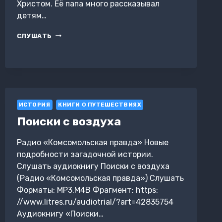
Христом. Её папа много рассказывал
детям…
МЕЧТА.
СЛУШАТЬ
ЗАРИСОВКИ
ИСТОРИЯ
КНИГИ О ПУТЕШЕСТВИЯХ
Поиски с воздуха
Радио «Комсомольская правда» Новые
подробности загадочной истории.
Слушать аудиокнигу Поиски с воздуха
(Радио «Комсомольская правда») Слушать
Форматы: MP3,M4B Фрагмент: https:
//www.litres.ru/audiotrial/?art=42835754
Аудиокнигу «Поиски…