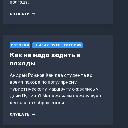
полгода….
ПУТЕВОЙ
СЛУШАТЬ
ДНЕВНИК
ИСТОРИЯ
КНИГИ О ПУТЕШЕСТВИЯХ
Как не надо ходить в
походы
Андрей Рожков Как два студента во
время похода по популярному
туристическому маршруту оказались у
дачи Путина? Медвежья ли свежая куча
лежала на заброшенной…
КАК
СЛУШАТЬ
НЕ
НАДО