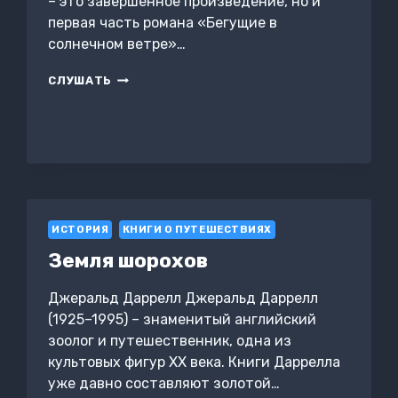
– это завершённое произведение, но и
первая часть романа «Бегущие в
солнечном ветре»…
«ДИКАЯ
СЛУШАТЬ
БАРА»
ЯДЕРНОГО
ПОЛИГОНА
ИСТОРИЯ
КНИГИ О ПУТЕШЕСТВИЯХ
Земля шорохов
Джеральд Даррелл Джеральд Даррелл
(1925–1995) – знаменитый английский
зоолог и путешественник, одна из
культовых фигур ХХ века. Книги Даррелла
уже давно составляют золотой…