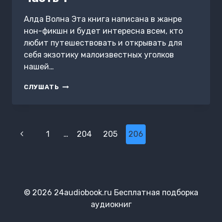
Алда Волна Эта книга написана в жанре
нон-фикшн и будет интересна всем, кто
любит путешествовать и открывать для
себя экзотику малоизвестных уголков
нашей…
ИСЛАНДИЯ –
СЛУШАТЬ
ОБИТАЕМЫЙ
ОСТРОВ.
ЖЕНСКИЙ
ДНЕВНИК.
Навигация
ЧАСТЬ 1
Предыдущая
1
…
204
205
206
по
страница
страницам
© 2026 24audiobook.ru Бесплатная подборка
аудиокниг