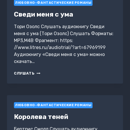
ЛЮБОВНО-ФАНТАСТИЧЕСКИЕ РОМАНЫ
Сведи меня с ума
Тори Озолс Слушать аудиокнигу Сведи
меня с ума (Тори Озолс) Слушать Форматы:
MP3,M4B Фрагмент: https:
//www.litres.ru/audiotrial/?art=67969199
Аудиокнигу «Сведи меня с ума» можно
скачать…
СВЕДИ
СЛУШАТЬ
МЕНЯ
С
УМА
ЛЮБОВНО-ФАНТАСТИЧЕСКИЕ РОМАНЫ
Королева теней
Бертрис Смолл Слушать аудиокнигу