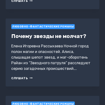
ГОНИМЫЕ
СЛУШАТЬ
ВСЕМИ
ВЕТРАМИ
ЛЮБОВНО-ФАНТАСТИЧЕСКИЕ РОМАНЫ
Почему звезды не молчат?
Елена Игоревна Рассыхаева Ночной город
полон магии и опасностей. Алиса,
слышащая шепот звезд, и маг-оборотень
Райан из “Звездного патруля” расследуют
серию загадочных происшествий….
ПОЧЕМУ
СЛУШАТЬ
ЗВЕЗДЫ
НЕ
МОЛЧАТ?
ЛЮБОВНО-ФАНТАСТИЧЕСКИЕ РОМАНЫ