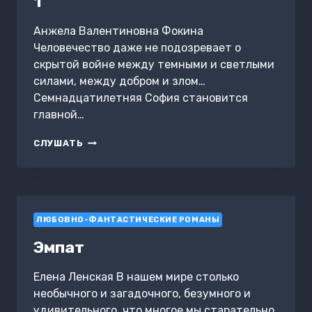
1
Анжела Валентиновна Фокина
Человечество даже не подозревает о
скрытой войне между темными и светлыми
силами, между добром и злом…
Семнадцатилетняя София становится
главной…
МЕЖДУ
СЛУШАТЬ
СВЕТОМ
И
ТЬМОЙ.
КНИГА
1
ЛЮБОВНО-ФАНТАСТИЧЕСКИЕ РОМАНЫ
Эмпат
Елена Ленская В нашем мире столько
необычного и загадочного, безумного и
удивительного, что многое мы старательно