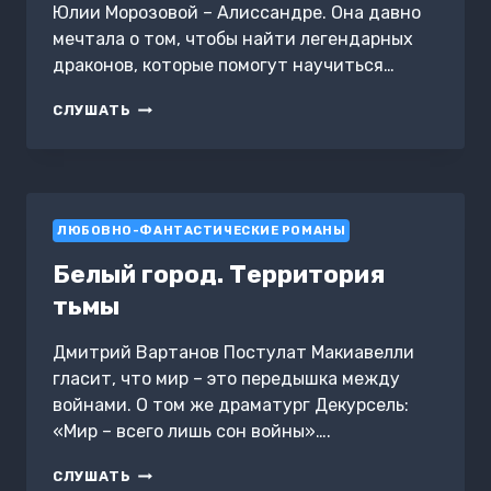
Юлии Морозовой – Алиссандре. Она давно
мечтала о том, чтобы найти легендарных
драконов, которые помогут научиться…
(НЕ)ЗАВИСИМОСТЬ.
СЛУШАТЬ
ПРИЗВАННАЯ
БЫТЬ
ЛЮБИМОЙ-2
ЛЮБОВНО-ФАНТАСТИЧЕСКИЕ РОМАНЫ
Белый город. Территория
тьмы
Дмитрий Вартанов Постулат Макиавелли
гласит, что мир – это передышка между
войнами. О том же драматург Декурсель:
«Мир – всего лишь сон войны»….
БЕЛЫЙ
СЛУШАТЬ