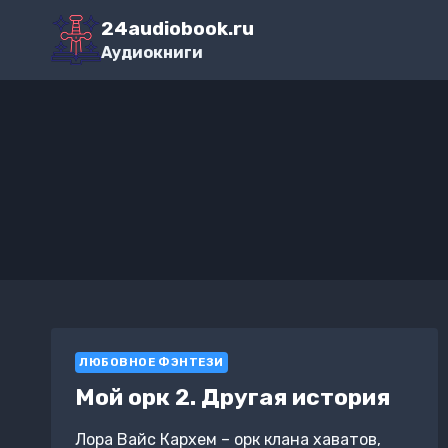
Перейти
24audiobook.ru
к
Аудиокниги
содержимому
ЛЮБОВНОЕ ФЭНТЕЗИ
Мой орк 2. Другая история
Лора Вайс Кархем – орк клана хаватов,