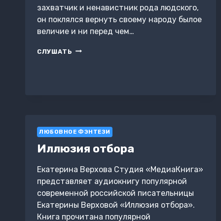
захватчик и ненавистник рода людского,
он поклялся вернуть своему народу былое
величие и ни перед чем…
МОЙ
СЛУШАТЬ
ОРК
2.
ДРУГАЯ
ИСТОРИЯ
ЛЮБОВНОЕ ФЭНТЕЗИ
Иллюзия отбора
Екатерина Верхова Студия «МедиаКнига»
представляет аудиокнигу популярной
современной российской писательницы
Екатерины Верховой «Иллюзия отбора».
Книга прочитана популярной