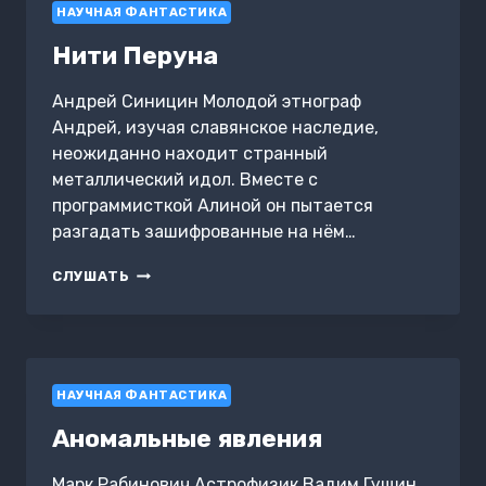
НАУЧНАЯ ФАНТАСТИКА
Нити Перуна
Андрей Синицин Молодой этнограф
Андрей, изучая славянское наследие,
неожиданно находит странный
металлический идол. Вместе с
программисткой Алиной он пытается
разгадать зашифрованные на нём…
НИТИ
СЛУШАТЬ
ПЕРУНА
НАУЧНАЯ ФАНТАСТИКА
Аномальные явления
Марк Рабинович Aстрофизик Вадим Гущин