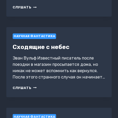
ПРИТЧА
СЛУШАТЬ
КНИГА
2
БУДНИ
ВЫСШИХ
МИРОВ
НАУЧНАЯ ФАНТАСТИКА
Сходящие с небес
Эван Вульф Известный писатель после
поездки в магазин просыпается дома, но
никак не может вспомнить как вернулся.
После этого странного случая он начинает…
СХОДЯЩИЕ
СЛУШАТЬ
С
НЕБЕС
НАУЧНАЯ ФАНТАСТИКА