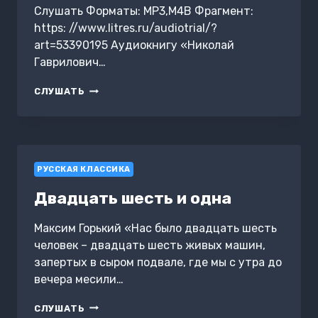
Слушать Форматы: MP3,M4B Фрагмент:
https: //www.litres.ru/audiotrial/?
art=53390195 Аудиокнигу «Николай
Гаврилович…
НИКОЛАЙ
СЛУШАТЬ
ГАВРИЛОВИЧ
ЧЕРНЫШЕВСКИЙ
В
ЕГО
РОМАНЕ
РУССКАЯ КЛАССИКА
«ЧТО
ДЕЛАТЬ?»
Двадцать шесть и одна
Максим Горький «Нас было двадцать шесть
человек – двадцать шесть живых машин,
запертых в сыром подвале, где мы с утра до
вечера месили…
ДВАДЦАТЬ
СЛУШАТЬ