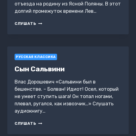
отъезда на родину из Ясной Поляны. В этот
долгий промежуток времени Лев…
ВЕСТИ
СЛУШАТЬ
О
ГР.
Л.
Н.
ТОЛСТОМ
РУССКАЯ КЛАССИКА
Сын Сальвини
Влас Дорошевич «Сальвини был в
бешенстве. – Болван! Идиот! Осел, который
не умеет ступить шага! Он топал ногами,
плевал, ругался, как извозчик…» Слушать
аудиокнигу…
СЫН
СЛУШАТЬ
САЛЬВИНИ