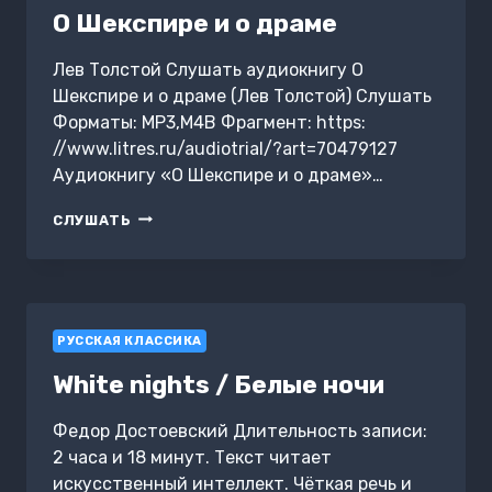
О Шекспире и о драме
Лев Толстой Слушать аудиокнигу О
Шекспире и о драме (Лев Толстой) Слушать
Форматы: MP3,M4B Фрагмент: https:
//www.litres.ru/audiotrial/?art=70479127
Аудиокнигу «О Шекспире и о драме»…
О
СЛУШАТЬ
ШЕКСПИРЕ
И
О
ДРАМЕ
РУССКАЯ КЛАССИКА
White nights / Белые ночи
Федор Достоевский Длительность записи:
2 часа и 18 минут. Текст читает
искусственный интеллект. Чёткая речь и