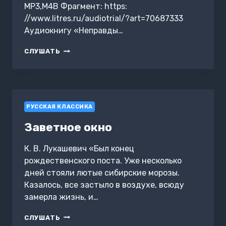
MP3,M4B Фрагмент: https:
//www.litres.ru/audiotrial/?art=70687333
Аудиокнигу «Неправды…
НЕПРАВДЫ
СЛУШАТЬ
РУССКОЙ
ВЛАСТИ.
«НЫНЕ
ВАШЕ
ВРЕМЯ
РУССКАЯ КЛАССИКА
И
ВЛАСТЬ
Заветное окно
ТЬМЫ»
К. В. Лукашевич «Был конец
рождественского поста. Уже несколько
дней стояли лютые сибирские морозы.
Казалось, все застыло в воздухе, всюду
замерла жизнь, и…
ЗАВЕТНОЕ
СЛУШАТЬ
ОКНО