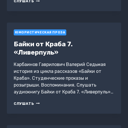
ТРОЕ
СЛУШАТЬ
В
ЛОДКЕ,
НЕ
СЧИТАЯ
СОБАКИ
ЮМОРИСТИЧЕСКАЯ ПРОЗА
Байки от Краба 7.
«Ливерпуль»
Карбаинов Гаврилович Валерий Седьмая
история из цикла рассказов «Байки от
Краба». Студенческие проказы и
розыгрыши. Воспоминания. Слушать
аудиокнигу Байки от Краба 7. «Ливерпуль»…
БАЙКИ
СЛУШАТЬ
ОТ
КРАБА
7.
«ЛИВЕРПУЛЬ»