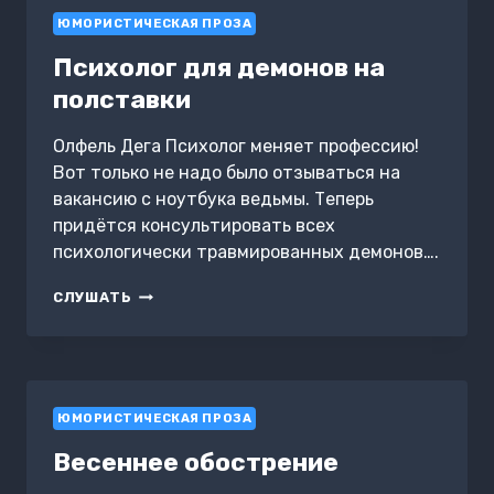
КОТИКАХ
ЮМОРИСТИЧЕСКАЯ ПРОЗА
И
ИХ
Психолог для демонов на
НИКЧЕМНИ.
ЭКСПРЕСС-
полставки
ПОМОЩЬ
ДЛЯ
Олфель Дега Психолог меняет профессию!
ТЕХ,
Вот только не надо было отзываться на
КТО
ЗАСТРЯЛ
вакансию с ноутбука ведьмы. Теперь
В
придётся консультировать всех
РУТИНЕ
психологически травмированных демонов….
И
ИЩЕТ
ПСИХОЛОГ
ВДОХНОВЕНИЕ
СЛУШАТЬ
ДЛЯ
ДЕМОНОВ
НА
ПОЛСТАВКИ
ЮМОРИСТИЧЕСКАЯ ПРОЗА
Весеннее обострение