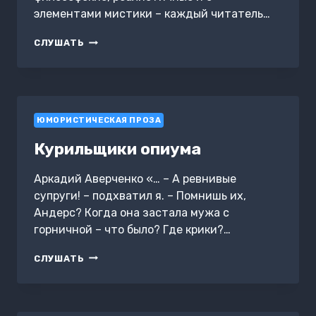
элементами мистики – каждый читатель…
ПОПЫТКА
СЛУШАТЬ
ЛОВЛИ
СОЛНЕЧНЫХ
ЗАЙЧИКОВ
ЮМОРИСТИЧЕСКАЯ ПРОЗА
Курильщики опиума
Аркадий Аверченко «… – А ревнивые
супруги! – подхватил я. – Помнишь их,
Андерс? Когда она застала мужа с
горничной – что было? Где крики?…
КУРИЛЬЩИКИ
СЛУШАТЬ
ОПИУМА