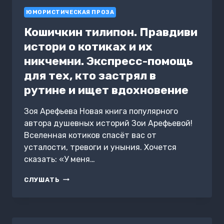
ЮМОРИСТИЧЕСКАЯ ПРОЗА
Кошичкин тилипон. Правдиви
истори о котиках и их
никчемни. Экспресс-помощь
для тех, кто застрял в
рутине и ищет вдохновение
Зоя Арефьева Новая книга популярного
автора душевных историй Зои Арефьевой!
Вселенная котиков спасёт вас от
усталости, тревоги и уныния. Хочется
сказать: «У меня…
КОШИЧКИН
СЛУШАТЬ
ТИЛИПОН.
ПРАВДИВИ
ИСТОРИ
О