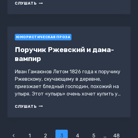
ФИНАНСОВЫЙ
СЛУШАТЬ
ЦЕНТРАЛ
ЮМОРИСТИЧЕСКАЯ ПРОЗА
Поручик Ржевский и дама-
вампир
Иван Гамаюнов Летом 1826 года к поручику
Ржевскому, скучающему в деревне,
приезжает бледный господин, похожий на
упыря. Этот «упырь» очень хочет купить у…
ПОРУЧИК
СЛУШАТЬ
РЖЕВСКИЙ
И
ДАМА-
ВАМПИР
Навигация
Предыдущая
1
2
3
4
5
…
48