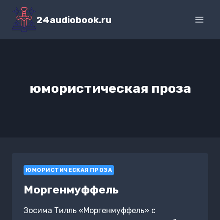
Перейти
к
24audiobook.ru
содержимому
юмористическая проза
ЮМОРИСТИЧЕСКАЯ ПРОЗА
Моргенмуффель
Зосима Тилль «Моргенмуффель» с