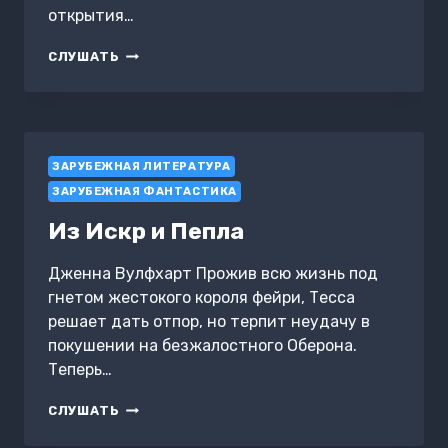
открытия…
УЖАСНО
СЛУШАТЬ
БОГАТЫЙ
ВАМПИР
ЗАРУБЕЖНАЯ ЛИТЕРАТУРА
ЗАРУБЕЖНАЯ ФАНТАСТИКА
Из Искр и Пепла
Дженна Вулфхарт Прожив всю жизнь под
гнетом жестокого короля фейри, Тесса
решает дать отпор, но терпит неудачу в
покушении на безжалостного Оберона.
Теперь…
ИЗ
СЛУШАТЬ
ИСКР
И