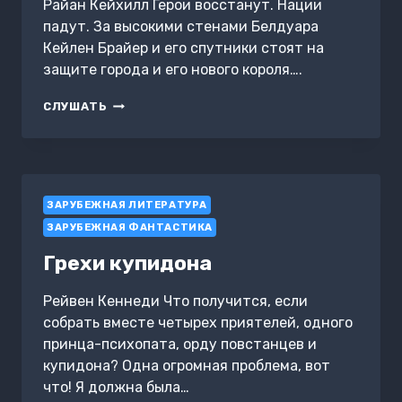
Райан Кейхилл Герои восстанут. Нации
падут. За высокими стенами Белдуара
Кейлен Брайер и его спутники стоят на
защите города и его нового короля….
СКВОЗЬ
СЛУШАТЬ
ТЬМУ
И
СВЕТ
ЗАРУБЕЖНАЯ ЛИТЕРАТУРА
ЗАРУБЕЖНАЯ ФАНТАСТИКА
Грехи купидона
Рейвен Кеннеди Что получится, если
собрать вместе четырех приятелей, одного
принца-психопата, орду повстанцев и
купидона? Одна огромная проблема, вот
что! Я должна была…