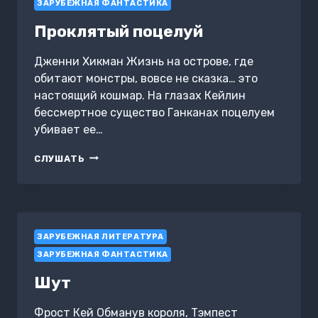
ЗАРУБЕЖНАЯ ФАНТАСТИКА
Проклятый поцелуй
Дженни Хикман Жизнь на острове, где
обитают монстры, вовсе не сказка… это
настоящий кошмар. На глазах Кейлин
бессмертное существо Ганканах поцелуем
убивает ее…
ПРОКЛЯТЫЙ
СЛУШАТЬ
ПОЦЕЛУЙ
ЗАРУБЕЖНАЯ ЛИТЕРАТУРА
ЗАРУБЕЖНАЯ ФАНТАСТИКА
Шут
Фрост Кей Обманув короля, Тэмпест