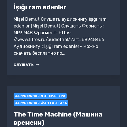
İşığı ram edənlər
Mişel Demut Слушать аудиокнигу İşığı ram
edənlər (Mişel Demut) Слушать Форматы:
MP3,M4B Фрагмент: https:
//www.litres.ru/audiotrial/?art=68948466
Аудиокнигу «İşığı ram edənlər» можно
скачать бесплатно по…
İŞIĞI
СЛУШАТЬ
RAM
EDƏNLƏR
ЗАРУБЕЖНАЯ ЛИТЕРАТУРА
ЗАРУБЕЖНАЯ ФАНТАСТИКА
The Time Machine (Машина
времени)