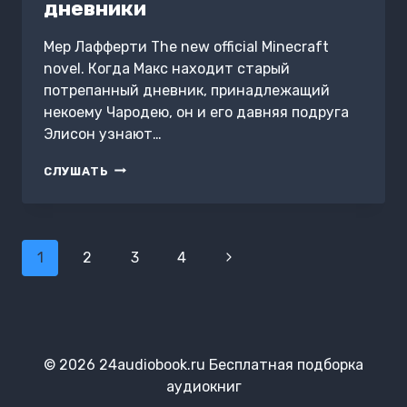
дневники
Мер Лафферти The new official Minecraft
novel. Когда Макс находит старый
потрепанный дневник, принадлежащий
некоему Чародею, он и его давняя подруга
Элисон узнают…
MINECRAFT:
СЛУШАТЬ
УТЕРЯННЫЕ
ДНЕВНИКИ
Навигация
1
2
3
4
Следующая
по
страница
страницам
© 2026 24audiobook.ru Бесплатная подборка
аудиокниг