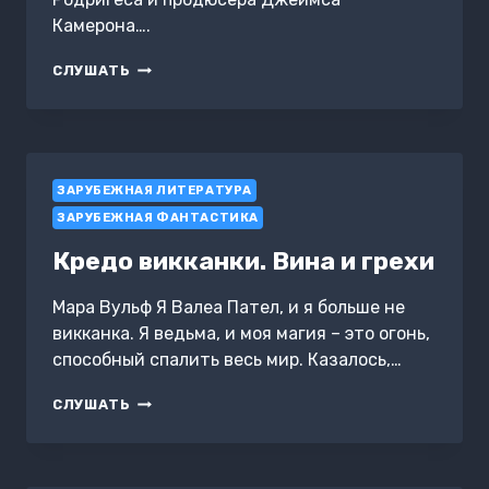
Камерона….
АЛИТА:
СЛУШАТЬ
БОЕВОЙ
АНГЕЛ.
АЙРОН
СИТИ
ЗАРУБЕЖНАЯ ЛИТЕРАТУРА
ЗАРУБЕЖНАЯ ФАНТАСТИКА
Кредо викканки. Вина и грехи
Мара Вульф Я Валеа Пател, и я больше не
викканка. Я ведьма, и моя магия – это огонь,
способный спалить весь мир. Казалось,…
КРЕДО
СЛУШАТЬ
ВИККАНКИ.
ВИНА
И
ГРЕХИ