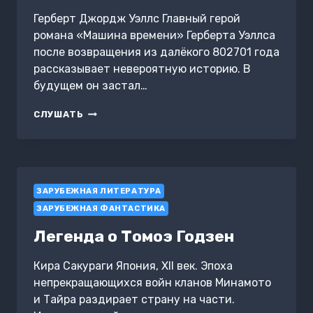
Герберт Джордж Уэллс Главный герой
романа «Машина времени» Герберта Уэллса
после возвращения из далёкого 802701 года
рассказывает невероятную историю. В
будущем он застал…
THE
СЛУШАТЬ
TIME
MACHINE
(МАШИНА
ВРЕМЕНИ)
ЗАРУБЕЖНАЯ ЛИТЕРАТУРА
ЗАРУБЕЖНАЯ ФАНТАСТИКА
Легенда о Томоэ Годзен
Кира Сакураги Япония, XII век. Эпоха
непрекращающихся войн кланов Минамото
и Тайра раздирает страну на части.