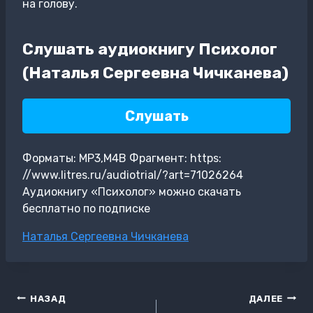
на голову.
Слушать аудиокнигу Психолог
(Наталья Сергеевна Чичканева)
Слушать
Форматы: MP3,M4B Фрагмент: https:
//www.litres.ru/audiotrial/?art=71026264
Аудиокнигу «Психолог» можно скачать
бесплатно по подписке
Метки
Наталья Сергеевна Чичканева
записи:
Навигация
НАЗАД
ДАЛЕЕ