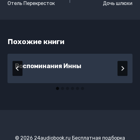
по
Отель Перекресток
Дочь шлюхи
записям
Похожие книги
Воспоминания Инны
© 2026 24audiobook.ru Бесплатная подборка