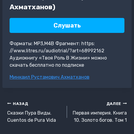
Ахматханов)
Слушать
Форматы: MP3,M4B Фрагмент: https:
//www.litres.ru/audiotrial/?art=68992162
Аудиокнигу «Твоя Роль В Жизни» можно
скачать бесплатно по подписке
Метки
Минкаил Рустамович Ахматханов
записи:
Навигация
НАЗАД
ДАЛЕЕ
по
Сказки Пура Виды.
Первая империя. Книга
записям
Cuentos de Pura Vida
10. Золото богов. Том 1