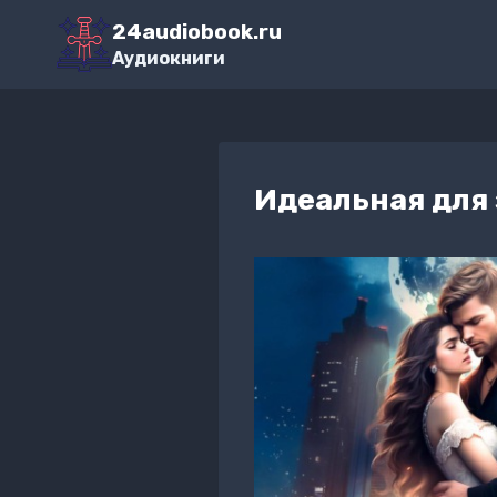
Перейти
24audiobook.ru
к
Аудиокниги
содержимому
Идеальная для