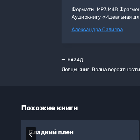
Форматы: MP3,M4B Фрагмент:
Аудиокнигу «Идеальная для
Метки
Александра Салиева
записи:
Навигация
НАЗАД
по
Ловцы книг. Волна вероятност
записям
Похожие книги
Сладкий плен