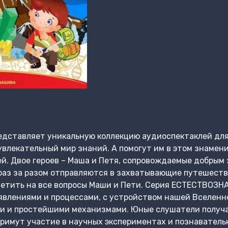
ставляет уникальную коллекцию аудиоспектаклей для д
 увлекательный мир знаний. А помогут им в этом знаме
ей. Двое героев – Маша и Петя, сопровождаемые добрым
раз за разом отправляются в захватывающие путешеств
ветить на все вопросы Маши и Пети. Серия ЕСТЕСТВОЗН
влениями и процессами, с устройством нашей Вселенно
и и простейшими механизмами. Юные слушатели получа
 примут участие в научных экспериментах и познаватель