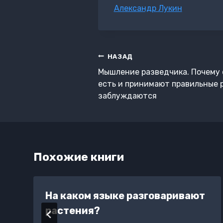
Метки
Александр Лукин
записи:
Навигация
НАЗАД
по
Мышление разведчика. Почему 
записям
есть и принимают правильные р
заблуждаются
Похожие книги
На каком языке разговаривают
растения?