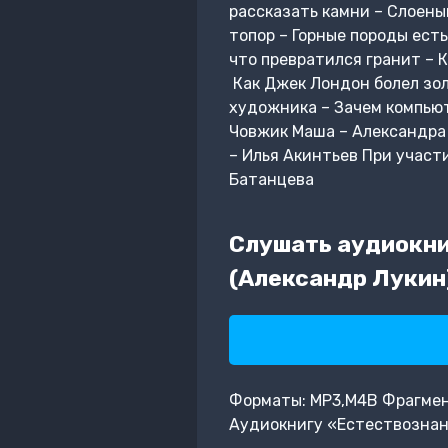
рассказать камни – Слоены
топор – Горные породы есть
что превратился гранит – 
Как Джек Лондон болел зол
художника – Зачем компьют
Човжик Маша – Александра 
– Илья Акинтьев При учас
Батанцева
Слушать аудиокни
(Александр Лукин
Форматы: MP3,M4B Фрагмент:
Аудиокнигу «Естествознани