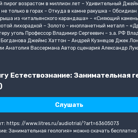
й пирог возрастом в миллион лет – Удивительный Джей
 не только в горах – Откуда в камне ракушка – Обсидиан 
Крыша из «итальянского карандаша» – «Сияющий камень»
отой лихорадкой – Золото – инопланетный металл – «Др
еру уголь Профессор Владимир Сергеевич – з.а. РФ Вла
Богданова Джеймс Хаттон – Андрей Кузнецов Джек Лонд
тии Анатолия Вассермана Автор сценария Александр Лу
гу Естествознание: Занимательная г
)
Слушать
 https: //www.litres.ru/audiotrial/?art=63605073
е: Занимательная геология» можно скачать бесплатно 