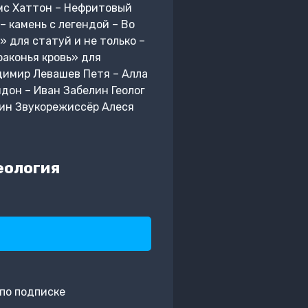
мс Хаттон – Нефритовый
– камень с легендой – Во
 для статуй и не только –
аконья кровь» для
димир Левашев Петя – Алла
он – Иван Забелин Геолог
кин Звукорежиссёр Алеся
еология
по подписке