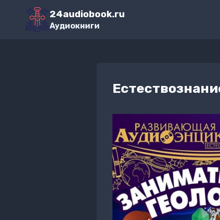
Перейти
24audiobook.ru
к
Аудиокниги
содержимому
Естествознани