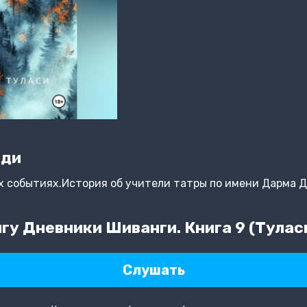
иди
х событиях.История об учители татры по имени Дарма Д
гу Дневники Шиванги. Книга 9 (Тула
Слушать