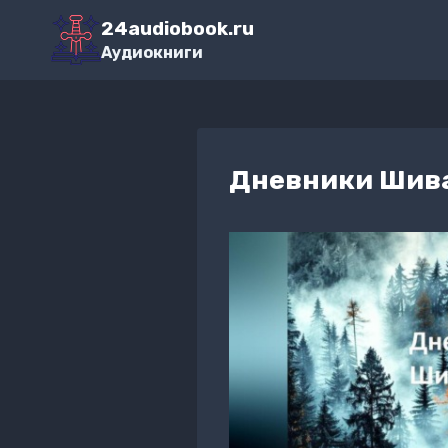
Перейти
24audiobook.ru
к
Аудиокниги
содержимому
Дневники Шива