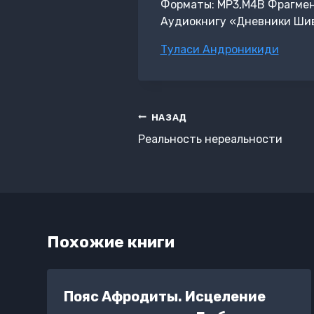
Форматы: MP3,M4B Фрагмент: 
Аудиокнигу «Дневники Шива
Метки
Туласи Андроникиди
записи:
Навигация
НАЗАД
по
Реальность нереальности
записям
Похожие книги
Пояс Афродиты. Исцеление