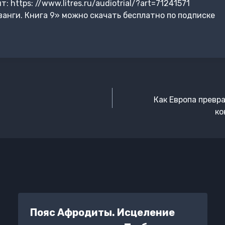
https: //www.litres.ru/audiotrial/?art=71241571
нги. Книга 9» можно скачать бесплатно по подписке
Как Европа превр
ко
Пояс Афродиты. Исцеление