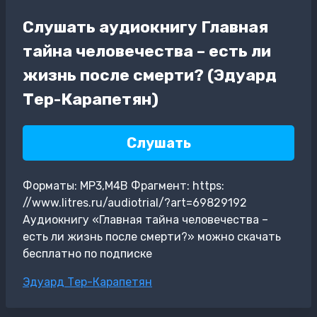
Слушать аудиокнигу Главная
тайна человечества – есть ли
жизнь после смерти? (Эдуард
Тер-Карапетян)
Слушать
Форматы: MP3,M4B Фрагмент: https:
//www.litres.ru/audiotrial/?art=69829192
Аудиокнигу «Главная тайна человечества –
есть ли жизнь после смерти?» можно скачать
бесплатно по подписке
Метки
Эдуард Тер-Карапетян
записи: