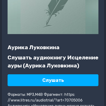
Аурика Луковкина
Слушать аудиокнигу Исцеление
ауры (Аурика Луковкина)
Слушать
Форматы: MP3,M4B Фрагмент: https:
//www.litres.ru/audiotrial/?art=70705006
Аудиокнигу «Исцеление ауры» можно скачать