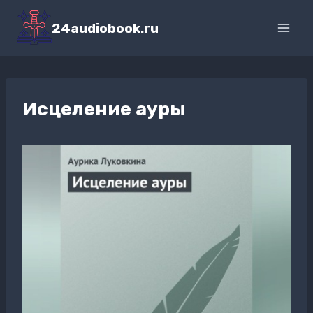
Перейти
к
24audiobook.ru
содержимому
Исцеление ауры